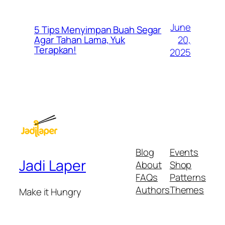
June
5 Tips Menyimpan Buah Segar
20,
Agar Tahan Lama, Yuk
Terapkan!
2025
Blog
Events
Jadi Laper
About
Shop
FAQs
Patterns
Authors
Themes
Make it Hungry