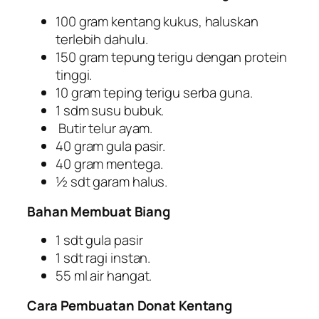
100 gram kentang kukus, haluskan
terlebih dahulu.
150 gram tepung terigu dengan protein
tinggi.
10 gram teping terigu serba guna.
1 sdm susu bubuk.
Butir telur ayam.
40 gram gula pasir.
40 gram mentega.
½ sdt garam halus.
Bahan Membuat Biang
1 sdt gula pasir
1 sdt ragi instan.
55 ml air hangat.
Cara Pembuatan Donat Kentang