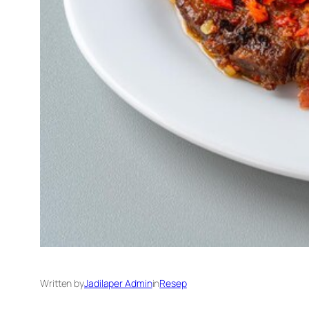
Written by
Jadilaper Admin
in
Resep