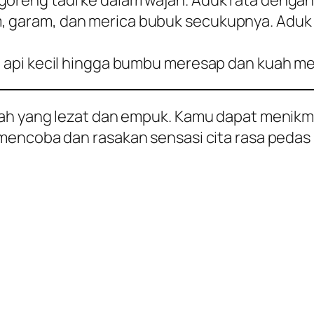
goreng tadi ke dalam wajan. Aduk rata denga
m, garam, dan merica bubuk secukupnya. Aduk
an api kecil hingga bumbu meresap dan kuah m
sah yang lezat dan empuk. Kamu dapat menikm
mencoba dan rasakan sensasi cita rasa pedas 