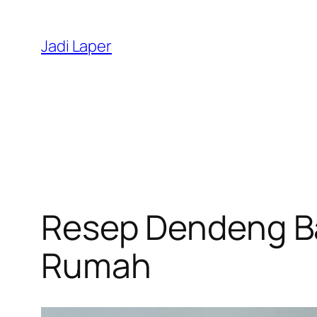
Skip
to
Jadi Laper
content
Resep Dendeng Bat
Rumah