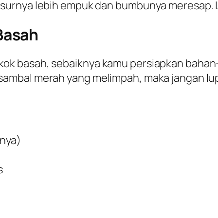
surnya lebih empuk dan bumbunya meresap. L
Basah
k basah, sebaiknya kamu persiapkan bahan-
mbal merah yang melimpah, maka jangan lupa 
knya)
s