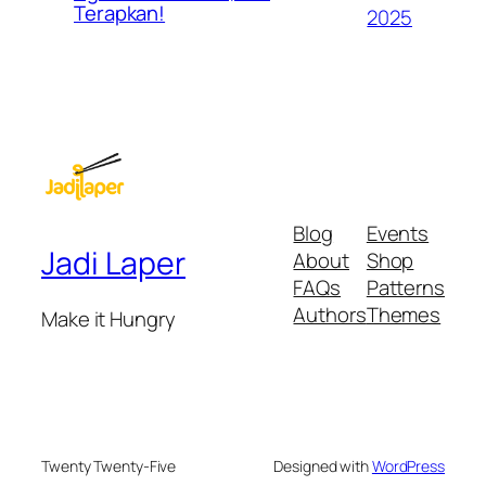
Terapkan!
2025
Blog
Events
Jadi Laper
About
Shop
FAQs
Patterns
Authors
Themes
Make it Hungry
Twenty Twenty-Five
Designed with
WordPress