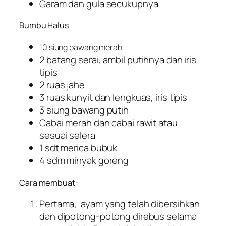
Garam dan gula secukupnya
Bumbu Halus
10 siung bawang merah
2 batang serai, ambil putihnya dan iris
tipis
2 ruas jahe
3 ruas kunyit dan lengkuas, iris tipis
3 siung bawang putih
Cabai merah dan cabai rawit atau
sesuai selera
1 sdt merica bubuk
4 sdm minyak goreng
Cara membuat:
Pertama, ayam yang telah dibersihkan
dan dipotong-potong direbus selama