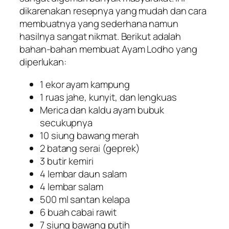
dikarenakan resepnya yang mudah dan cara
membuatnya yang sederhana namun
hasilnya sangat nikmat. Berikut adalah
bahan-bahan membuat Ayam Lodho yang
diperlukan:
1 ekor ayam kampung
1 ruas jahe, kunyit, dan lengkuas
Merica dan kaldu ayam bubuk
secukupnya
10 siung bawang merah
2 batang serai (geprek)
3 butir kemiri
4 lembar daun salam
4 lembar salam
500 ml santan kelapa
6 buah cabai rawit
7 siung bawang putih