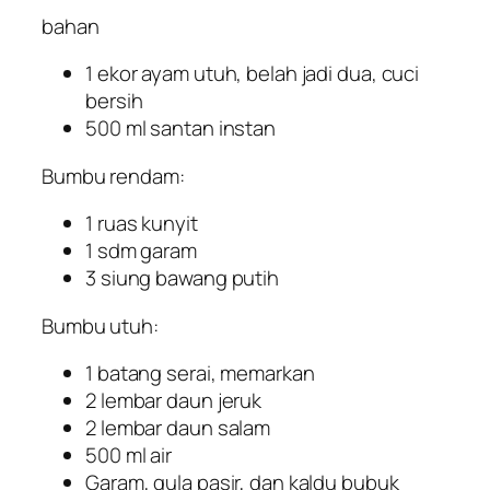
bahan
1 ekor ayam utuh, belah jadi dua, cuci
bersih
500 ml santan instan
Bumbu rendam:
1 ruas kunyit
1 sdm garam
3 siung bawang putih
Bumbu utuh:
1 batang serai, memarkan
2 lembar daun jeruk
2 lembar daun salam
500 ml air
Garam, gula pasir, dan kaldu bubuk