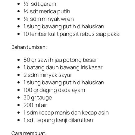
½ sdt garam
½ sdt merica putih
¼ sdm minyak wijen
1 siung bawang putih dihaluskan
10 lembar kulit pangsit rebus siap pakai
Bahan tumisan:
50 gr sawi hijau potong besar
1 batang daun bawang iris kasar
2 sdm minyak sayur
1 siung bawang putih dihaluskan
100 gr daging dada ayam
30 gr tauge
200 ml air
1 sdm kecap manis dan kecap asin
1 sdt tepung kanji dilarutkan
Cara membuat: