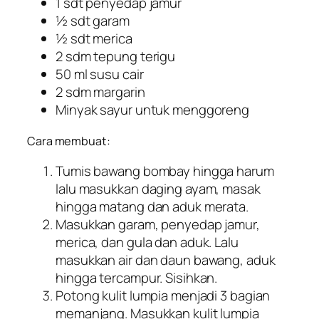
1 sdt penyedap jamur
½ sdt garam
½ sdt merica
2 sdm tepung terigu
50 ml susu cair
2 sdm margarin
Minyak sayur untuk menggoreng
Cara membuat:
Tumis bawang bombay hingga harum
lalu masukkan daging ayam, masak
hingga matang dan aduk merata.
Masukkan garam, penyedap jamur,
merica, dan gula dan aduk. Lalu
masukkan air dan daun bawang, aduk
hingga tercampur. Sisihkan.
Potong kulit lumpia menjadi 3 bagian
memanjang. Masukkan kulit lumpia