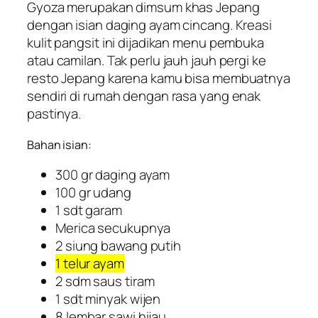
Gyoza merupakan dimsum khas Jepang
dengan isian daging ayam cincang. Kreasi
kulit pangsit ini dijadikan menu pembuka
atau camilan. Tak perlu jauh jauh pergi ke
resto Jepang karena kamu bisa membuatnya
sendiri di rumah dengan rasa yang enak
pastinya.
Bahan isian:
300 gr daging ayam
100 gr udang
1 sdt garam
Merica secukupnya
2 siung bawang putih
1 telur ayam
2 sdm saus tiram
1 sdt minyak wijen
8 lembar sawi hijau