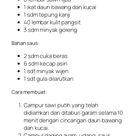
1 ikat daun bawang dan kucai
1 sdm tepung kanji
40 lembar kulit pangsit
3 sdm minyak goreng
Bahan saus:
2 sdm cuka beras
6 sdm kecap asin
1 sdt minyak wijen
1 sdt gula dilarutkan
Cara membuat:
Campur sawi putih yang telah
didiamkan dan ditaburi garam selama 10
menit dengan cincangan daun bawang
dan kucai.
Campur daging ayam, udang, saus