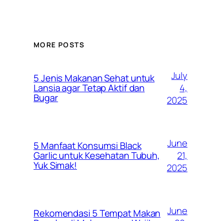
MORE POSTS
July
5 Jenis Makanan Sehat untuk
4,
Lansia agar Tetap Aktif dan
Bugar
2025
June
5 Manfaat Konsumsi Black
21,
Garlic untuk Kesehatan Tubuh,
Yuk Simak!
2025
June
Rekomendasi 5 Tempat Makan