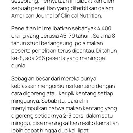
seseorang. Pernyataan ini dibuktikan oleh
sebuah penelitian yang diterbitkan dalam
American Journal of Clinical Nutrition.
Penelitian ini melibatkan sebanyak 4.400
orang yang berusia 45-79 tahun. Selama 8
tahun studi berlangsung, pola makan
peserta penelitian terus dipantau. Di tahun
ke-8, ada 236 peserta yang meninggal
dunia.
Sebagian besar dari mereka punya
kebiasaan mengonsumsi kentang dengan
cara digoreng atau keripik kentang setiap
minggunya. Sebab itu, para ahli
menyimpulkan bahwa makan kentang yang
digoreng setidaknya 2-3 porsi dalam satu
minggu, bisa meningkatkan resiko kematian
lebih cepat hingga dua kali lipat.