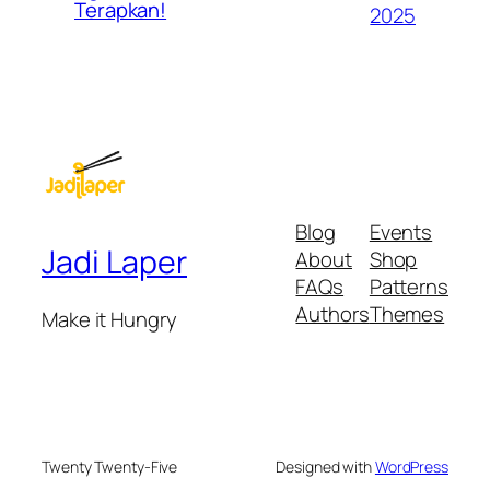
Terapkan!
2025
Blog
Events
Jadi Laper
About
Shop
FAQs
Patterns
Authors
Themes
Make it Hungry
Twenty Twenty-Five
Designed with
WordPress