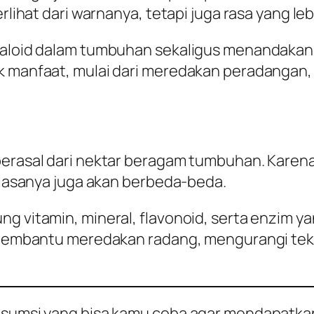
rlihat dari warnanya, tetapi juga rasa yang leb
lkaloid dalam tumbuhan sekaligus menandakan
k manfaat, mulai dari meredakan peradangan,
berasal dari nektar beragam tumbuhan. Karena
 biasanya juga akan berbeda-beda.
ng vitamin, mineral, flavonoid, serta enzim 
isa membantu meredakan radang, mengurangi t
onsumsi yang bisa kamu coba agar mendapatkan