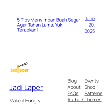
June
5 Tips Menyimpan Buah Segar
20,
Agar Tahan Lama, Yuk
Terapkan!
2025
Blog
Events
Jadi Laper
About
Shop
FAQs
Patterns
Authors
Themes
Make it Hungry