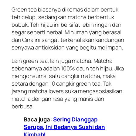
Green tea
biasanya dikemas dalam bentuk
teh celup, sedangkan
matcha
berbentuk
bubuk. Teh hijau ini bersifat lebih ringan dan
segar seperti herbal. Minuman yang berasal
dari Cina ini sangat terkenal akan kandungan
senyawa antioksidan yang begitu melimpah.
Lain
green tea
, lain juga
matcha
.
Matcha
sebenarnya adalah 100% daun teh hijau. Jika
mengonsumsi satu cangkir
matcha
, maka
setara dengan 10 cangkir
green tea
. Tak
jarang
matcha lovers
suka mengasosiasikan
matcha
dengan rasa yang manis dan
berbusa.
Baca juga:
Sering Dianggap
Serupa, Ini Bedanya Sushi dan
Kimbab!