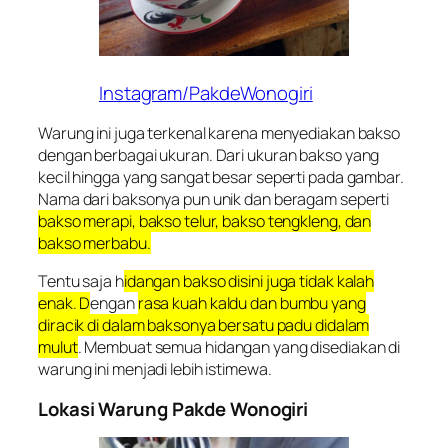
Instagram/PakdeWonogiri
Warung ini juga terkenal karena menyediakan bakso
dengan berbagai ukuran. Dari ukuran bakso yang
kecil hingga yang sangat besar seperti pada gambar.
Nama dari baksonya pun unik dan beragam seperti
bakso merapi, bakso telur, bakso tengkleng, dan
bakso merbabu.
Tentu saja h
idangan bakso disini juga tidak kalah
enak. D
engan
rasa kuah kaldu dan bumbu yang
diracik di dalam baksonya bersatu padu didalam
mulut
. Membuat semua hidangan yang disediakan di
warung ini menjadi lebih istimewa.
Lokasi Warung Pakde Wonogiri