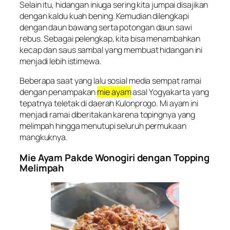
Selain itu, hidangan iniuga sering kita jumpai disajikan
dengan kaldu kuah bening. Kemudian dilengkapi
dengan daun bawang serta potongan daun sawi
rebus. Sebagai pelengkap, kita bisa menambahkan
kecap dan saus sambal yang membuat hidangan ini
menjadi lebih istimewa.
Beberapa saat yang lalu sosial media sempat ramai
dengan penampakan
mie ayam
asal Yogyakarta yang
tepatnya teletak di daerah Kulonprogo. Mi ayam ini
menjadi ramai diberitakan karena topingnya yang
melimpah hingga menutupi seluruh permukaan
mangkuknya.
Mie Ayam Pakde Wonogiri dengan Topping
Melimpah