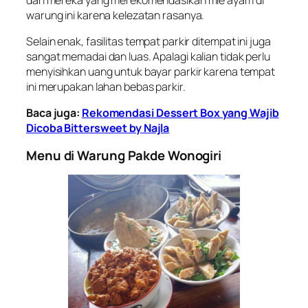
dari mereka yang merekomendasikan mie ayam di
warung ini karena kelezatan rasanya.
Selain enak, fasilitas tempat parkir ditempat ini juga
sangat memadai dan luas. Apalagi kalian tidak perlu
menyisihkan uang untuk bayar parkir karena tempat
ini merupakan lahan bebas parkir.
Baca juga:
Rekomendasi Dessert Box yang Wajib
Dicoba Bittersweet by Najla
Menu di Warung Pakde Wonogiri