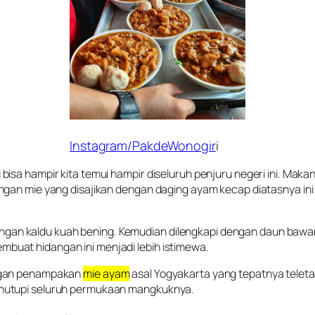
Instagram/PakdeWonogir
i
isa hampir kita temui hampir diseluruh penjuru negeri ini. Maka
dangan mie yang disajikan dengan daging ayam kecap diatasnya
an dengan kaldu kuah bening. Kemudian dilengkapi dengan daun ba
buat hidangan ini menjadi lebih istimewa.
engan penampakan
mie ayam
asal Yogyakarta yang tepatnya teletak
enutupi seluruh permukaan mangkuknya.