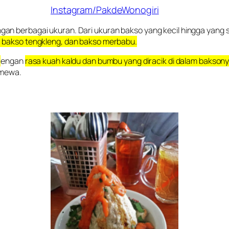
Instagram/PakdeWonogiri
gan berbagai ukuran. Dari ukuran bakso yang kecil hingga yang
r, bakso tengkleng, dan bakso merbabu.
D
engan
rasa kuah kaldu dan bumbu yang diracik di dalam bakson
timewa.