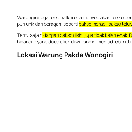
Warung ini juga terkenal karena menyediakan bakso den
pun unik dan beragam seperti
bakso merapi, bakso telu
Tentu saja h
idangan bakso disini juga tidak kalah enak. 
hidangan yang disediakan di warung ini menjadi lebih is
Lokasi Warung Pakde Wonogiri