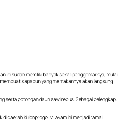
nan ini sudah memiliki banyak sekali penggemarnya, mulai
 ini membuat siapapun yang memakannya akan langsung
wang serta potongan daun sawi rebus. Sebagai pelengkap,
 di daerah Kulonprogo. Mi ayam ini menjadi ramai