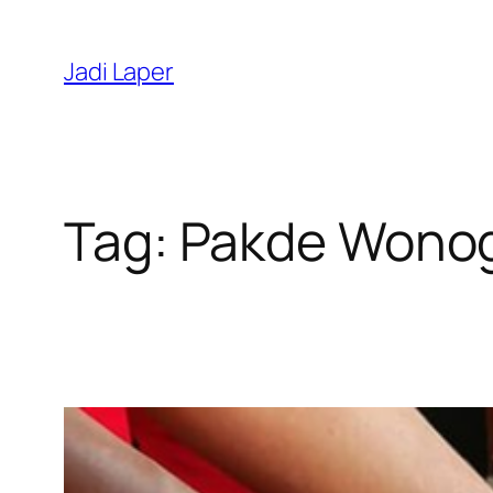
Skip
to
Jadi Laper
content
Tag:
Pakde Wonog