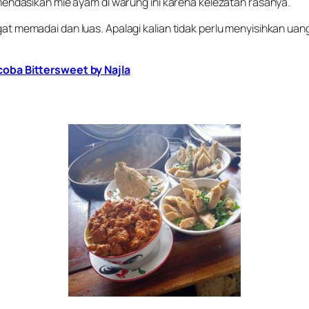
ndasikan mie ayam di warung ini karena kelezatan rasanya.
angat memadai dan luas. Apalagi kalian tidak perlu menyisihkan u
oba Bittersweet by Najla