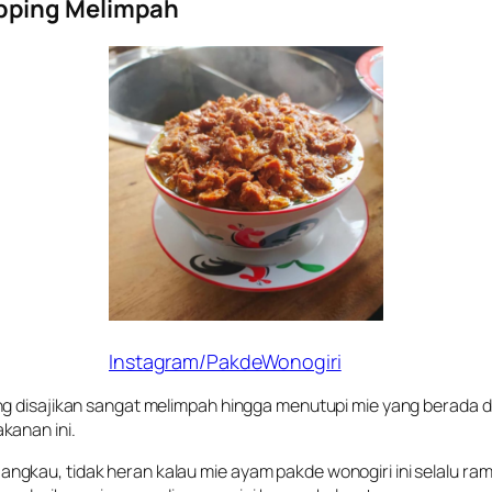
pping Melimpah
Instagram/PakdeWonogiri
ang disajikan sangat melimpah hingga menutupi mie yang berada 
kanan ini.
gkau, tidak heran kalau mie ayam pakde wonogiri ini selalu ram