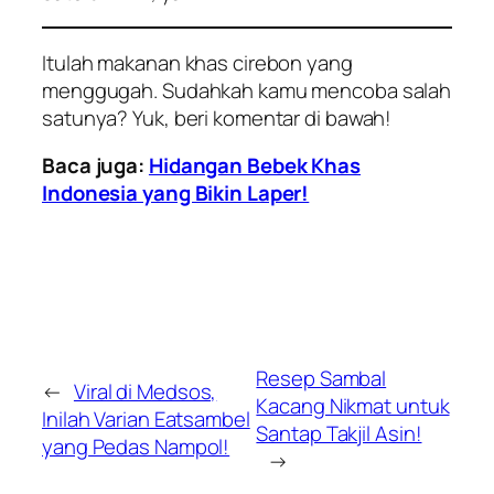
Itulah makanan khas cirebon yang
menggugah. Sudahkah kamu mencoba salah
satunya? Yuk, beri komentar di bawah!
Baca juga:
Hidangan Bebek Khas
Indonesia yang Bikin Laper!
Resep Sambal
←
Viral di Medsos,
Kacang Nikmat untuk
Inilah Varian Eatsambel
Santap Takjil Asin!
yang Pedas Nampol!
→