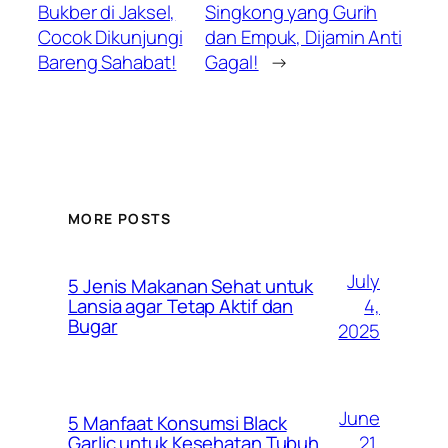
Bukber di Jaksel,
Singkong yang Gurih
Cocok Dikunjungi
dan Empuk, Dijamin Anti
Bareng Sahabat!
Gagal!
→
MORE POSTS
July
5 Jenis Makanan Sehat untuk
4,
Lansia agar Tetap Aktif dan
Bugar
2025
June
5 Manfaat Konsumsi Black
21,
Garlic untuk Kesehatan Tubuh,