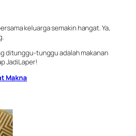
ersama keluarga semakin hangat. Ya,
g.
ing ditunggu-tunggu adalah makanan
ap JadiLaper!
at Makna