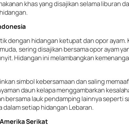
 makanan khas yang disajikan selama liburan da
p hidangan.
Indonesia
dentik dengan hidangan ketupat dan opor ayam.
muda, sering disajikan bersama opor ayam y
 kunyit. Hidangan ini melambangkan kemenang
minkan simbol kebersamaan dan saling memaa
anyaman daun kelapa menggambarkan kesalah
jikan bersama lauk pendamping lainnya seperti 
a dalam setiap hidangan Lebaran.
 Amerika Serikat