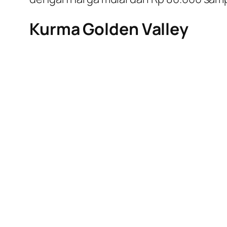
Kurma Golden Valley