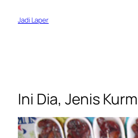
Skip
to
Jadi Laper
content
Ini Dia, Jenis Kur