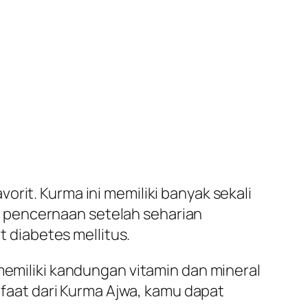
rit. Kurma ini memiliki banyak sekali
 pencernaan setelah seharian
diabetes mellitus.
memiliki kandungan vitamin dan mineral
aat dari Kurma Ajwa, kamu dapat