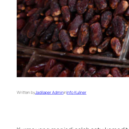
Written by
Jadilaper Admin
in
Info Kuliner