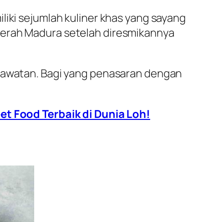
liki sejumlah kuliner khas yang sayang
aerah Madura setelah diresmikannya
isawatan. Bagi yang penasaran dengan
t Food Terbaik di Dunia Loh!