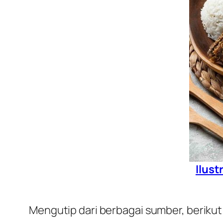
Ilus
Mengutip dari berbagai sumber, berikut