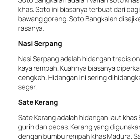
khas. Soto ini biasanya terbuat dari d
bawang goreng. Soto Bangkalan disaji
rasanya.
Nasi Serpang
Nasi Serpang adalah hidangan tradisiona
kaya rempah. Kuahnya biasanya diperka
cengkeh. Hidangan ini sering dihidang
segar.
Sate Kerang
Sate Kerang adalah hidangan laut khas 
gurih dan pedas. Kerang yang digunakan
dengan bumbu rempah khas Madura. Sat