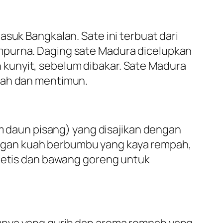
suk Bangkalan. Sate ini terbuat dari
mpurna. Daging sate Madura dicelupkan
kunyit, sebelum dibakar. Sate Madura
erah dan mentimun.
am daun pisang) yang disajikan dengan
 dengan kuah berbumbu yang kaya rempah,
 petis dan bawang goreng untuk
gnya yang gurih dan aroma rempah yang