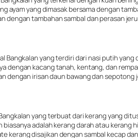
aging ayam yang dimasak bersama dengan tambah
kan dengan tambahan sambal dan perasan jer
l Bangkalan yang terdiri dari nasi putih yang
ya dengan kacang tanah, kentang, dan rempa
kan dengan irisan daun bawang dan sepotong 
Bangkalan yang terbuat dari kerang yang ditu
 biasanya adalah kerang darah atau kerang hi
e kerang disajikan dengan sambal kecap dan