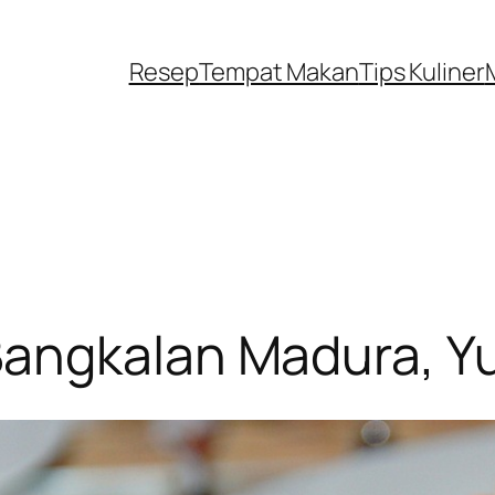
Resep
Tempat Makan
Tips Kuliner
angkalan Madura, Yu