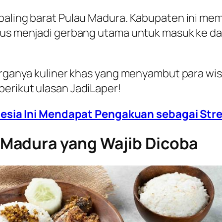
paling barat Pulau Madura. Kabupaten ini memi
igus menjadi gerbang utama untuk masuk ke d
 surganya kuliner khas yang menyambut para w
erikut ulasan JadiLaper!
sia Ini Mendapat Pengakuan sebagai Stree
Madura yang Wajib Dicoba