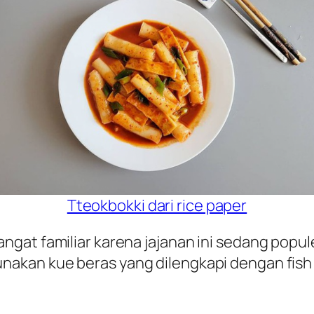
Tteokbokki dari rice paper
at familiar karena jajanan ini sedang populer
nakan kue beras yang dilengkapi dengan
fish