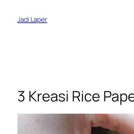
Skip
to
Jadi Laper
content
3 Kreasi Rice Pap