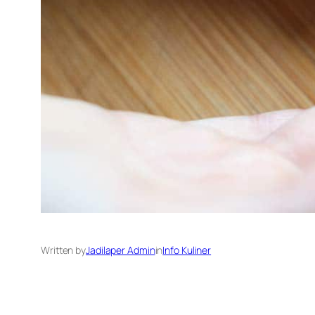
Written by
Jadilaper Admin
in
Info Kuliner