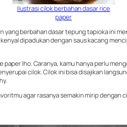
Ilustrasi cilok berbahan dasar rice
paper
an yang berbahan dasar tepung tapioka ini me
g kenyal dipadukan dengan saus kacang menc
rice paper lho. Caranya, kamu hanya perlu men
enyerupai cilok. Cilok ini bisa disajikan lan
hy
.
voritmu agar rasanya semakin mirip dengan c