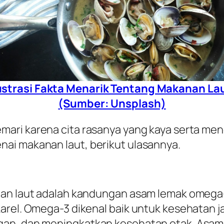
ustrasi Fakta Menarik Tentang Makanan La
(Sumber: Unsplash)
mari karena cita rasanya yang kaya serta men
ai makanan laut, berikut ulasannya.
nan laut adalah kandungan asam lemak omega-
karel. Omega-3 dikenal baik untuk kesehatan 
gan, dan meningkatkan kesehatan otak. Asam