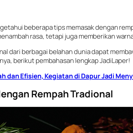
engetahui beberapa tips memasak dengan remp
menambah rasa, tetapi juga memberikan warn
l dari berbagai belahan dunia dapat memba
snya, berikut pembahasan lengkap JadiLaper!
h dan Efisien, Kegiatan di Dapur Jadi Me
dengan Rempah Tradional