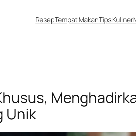
Resep
Tempat Makan
Tips Kuliner
husus, Menghadirka
g Unik