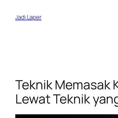
Skip
to
Jadi Laper
content
Teknik Memasak K
Lewat Teknik yan