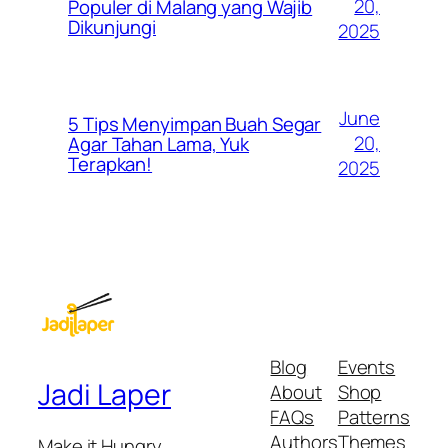
20,
Populer di Malang yang Wajib
Dikunjungi
2025
June
5 Tips Menyimpan Buah Segar
20,
Agar Tahan Lama, Yuk
Terapkan!
2025
Blog
Events
Jadi Laper
About
Shop
FAQs
Patterns
Authors
Themes
Make it Hungry