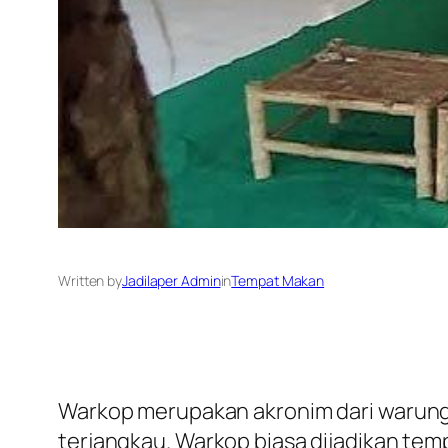
Written by
Jadilaper Admin
in
Tempat Makan
Warkop merupakan akronim dari warun
terjangkau. Warkop biasa dijadikan tem