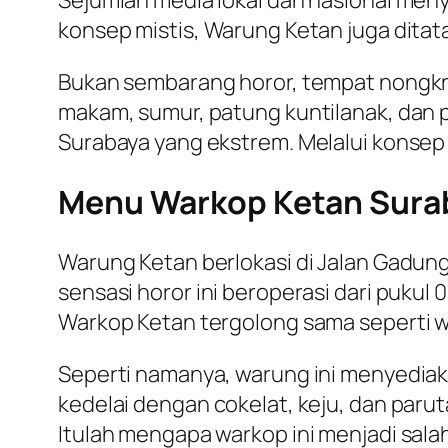
Sejumlah media lokal dan nasional men
konsep mistis, Warung Ketan juga dita
Bukan sembarang horor, tempat nongkro
makam, sumur, patung kuntilanak, dan 
Surabaya yang ekstrem. Melalui konsep 
Menu Warkop Ketan Surab
Warung Ketan berlokasi di Jalan Gadun
sensasi horor ini beroperasi dari puku
Warkop Ketan tergolong sama seperti 
Seperti namanya, warung ini menyediaka
kedelai dengan cokelat, keju, dan paru
Itulah mengapa warkop ini menjadi sal