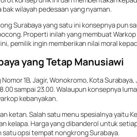
yorot konsep unik ini dan memberitakan kepa
ta bak wilayah pedesaan yang nyaman.
ng Surabaya yang satu ini konsepnya pun san
pocong. Properti inilah yang membuat Warko
ini, pemilik ingin memberikan nilai moral kep
aya yang Tetap Manusiawi
g Nomor 1B, Jagir, Wonokromo, Kota Surabaya
l 08.00 sampai 23.00. Walaupun konsepnya lu
warkop kebanyakan.
n ketan. Salah satu menu spesialnya yaitu Ke
tan kelapa. Harga yang dibanderol untuk setia
ah satu opsi tempat nongkrong Surabaya.