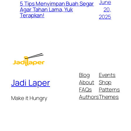
June
5 Tips Menyimpan Buah Segar
20,
Agar Tahan Lama, Yuk
Terapkan!
2025
Blog
Events
Jadi Laper
About
Shop
FAQs
Patterns
Authors
Themes
Make it Hungry