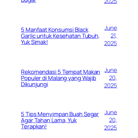
2025
June
5 Manfaat Konsumsi Black
21,
Garlic untuk Kesehatan Tubuh,
Yuk Simak!
2025
June
Rekomendasi 5 Tempat Makan
20,
Populer di Malang yang Wajib
Dikunjungi
2025
June
5 Tips Menyimpan Buah Segar
20,
Agar Tahan Lama, Yuk
Terapkan!
2025