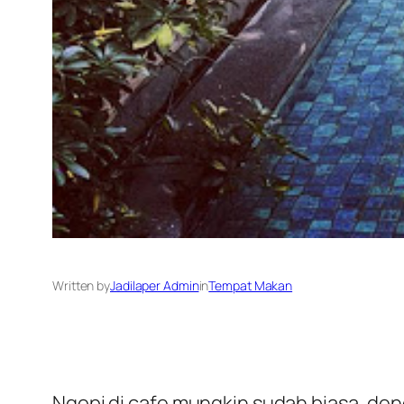
Written by
Jadilaper Admin
in
Tempat Makan
Ngopi di cafe mungkin sudah biasa, den