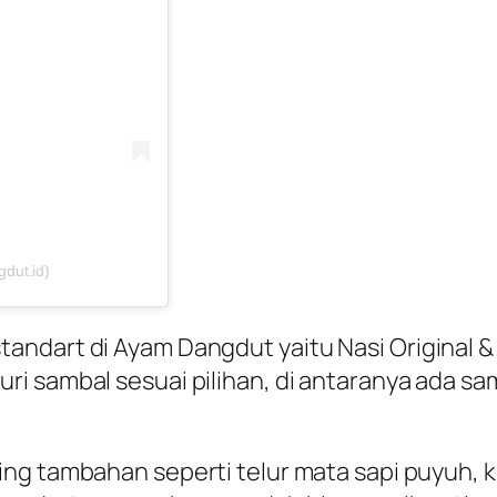
dut.id)
andart di Ayam Dangdut yaitu Nasi Original 
uri sambal sesuai pilihan, di antaranya ada s
ing
tambahan seperti telur mata sapi puyuh, 