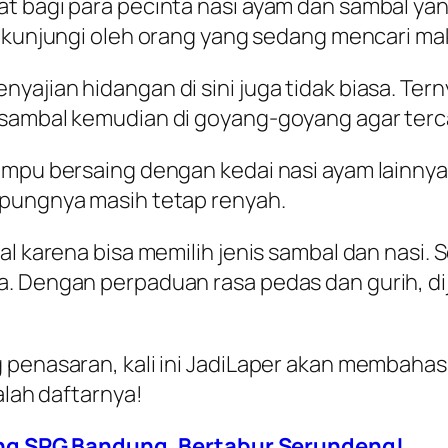
t bagi para pecinta nasi ayam dan sambal yan
a dikunjungi oleh orang yang sedang mencari m
ajian hidangan di sini juga tidak biasa. Ter
 sambal kemudian di goyang-goyang agar terc
mampu bersaing dengan kedai nasi ayam lainny
epungnya masih tetap renyah.
l karena bisa memilih jenis sambal dan nasi. S
. Dengan perpaduan rasa pedas dan gurih, di
penasaran, kali ini
JadiLaper
akan membahas
alah daftarnya!
ng SPG Bandung, Bertabur Serundeng!