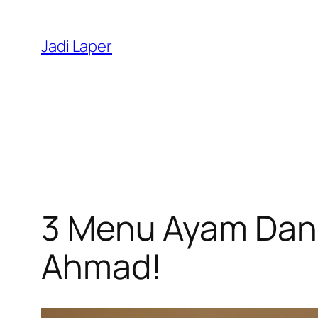
Skip
to
Jadi Laper
content
3 Menu Ayam Dang
Ahmad!