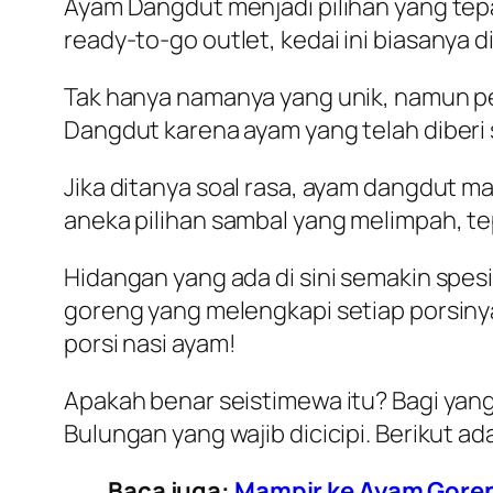
Ayam Dangdut menjadi pilihan yang tepa
ready-to-go
outlet
, kedai ini biasany
Tak hanya namanya yang unik, namun peny
Dangdut karena ayam yang telah diberi
Jika ditanya soal rasa, ayam dangdut 
aneka pilihan sambal yang melimpah, t
Hidangan yang ada di sini semakin spesia
goreng yang melengkapi setiap porsinya
porsi nasi ayam!
Apakah benar seistimewa itu? Bagi yang 
Bulungan yang wajib dicicipi. Berikut ad
Baca juga:
Mampir ke Ayam Gore