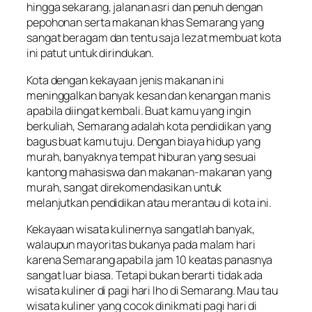
hingga sekarang, jalanan asri dan penuh dengan
pepohonan serta makanan khas Semarang yang
sangat beragam dan tentu saja lezat membuat kota
ini patut untuk dirindukan.
Kota dengan kekayaan jenis makanan ini
meninggalkan banyak kesan dan kenangan manis
apabila diingat kembali. Buat kamu yang ingin
berkuliah, Semarang adalah kota pendidikan yang
bagus buat kamu tuju. Dengan biaya hidup yang
murah, banyaknya tempat hiburan yang sesuai
kantong mahasiswa dan makanan-makanan yang
murah, sangat direkomendasikan untuk
melanjutkan pendidikan atau merantau di kota ini.
Kekayaan wisata kulinernya sangatlah banyak,
walaupun mayoritas bukanya pada malam hari
karena Semarang apabila jam 10 keatas panasnya
sangat luar biasa. Tetapi bukan berarti tidak ada
wisata kuliner di pagi hari lho di Semarang. Mau tau
wisata kuliner yang cocok dinikmati pagi hari di