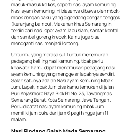
masuk-masuk ke kos, seperti nasi ayam kemuning.
Nasi ayam kemuning ini biasanya dibawa oleh mbok-
mbok dengan bakul yang digendong dengan tenggok
(keranjang bambu). Makanan khas Semarang ini
terdiri dari nasi, opor ayam,labu siam, santan kental
dan sambal goreng krecek. Kamu juga bisa
mengganti nasi menjadi lontong.
Untukmu yang merasa sulit untuk menemukan
pedagang keliling nasi kemuning, tidak perlu
khawatir. Kamu dapat menemukan pedagang nasi
ayam kemuning yang menggelar lapaknya sendiri.
Salah satunya adalah Nasi ayam Kemuning Mbak
Jum. Lapak mbak Jum bisa kamu temukan di jalan
Puri Anjasmoro Raya Blok B1 No. 23, Tawangmas,
Semarang Barat, Kota Semarang, Jawa Tengah .
Perlu dicatat nasi ayam kemuning mbak Jum
memiliki jam buka dari jam 6 pagi hingga jam 11
malam.
Nasi Pindang Gajah Mada Semarang