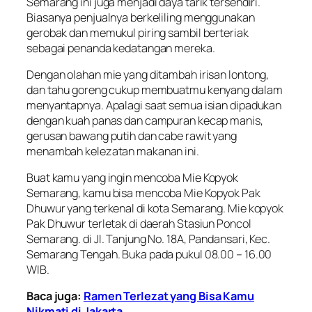
Semarang ini juga menjadi daya tarik tersendiri.
Biasanya penjualnya berkeliling menggunakan
gerobak dan memukul piring sambil berteriak
sebagai penanda kedatangan mereka.
Dengan olahan mie yang ditambah irisan lontong,
dan tahu goreng cukup membuatmu kenyang dalam
menyantapnya. Apalagi saat semua isian dipadukan
dengan kuah panas dan campuran kecap manis,
gerusan bawang putih dan cabe rawit yang
menambah kelezatan makanan ini.
Buat kamu yang ingin mencoba Mie Kopyok
Semarang, kamu bisa mencoba Mie Kopyok Pak
Dhuwur yang terkenal di kota Semarang. Mie kopyok
Pak Dhuwur terletak di daerah Stasiun Poncol
Semarang. di Jl. Tanjung No. 18A, Pandansari, Kec.
Semarang Tengah. Buka pada pukul 08.00 – 16.00
WIB.
Baca juga:
Ramen Terlezat yang Bisa Kamu
Nikmati di Jakarta