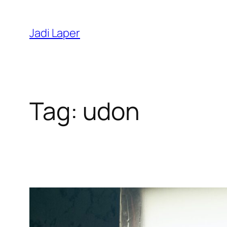
Skip
to
Jadi Laper
content
Tag:
udon