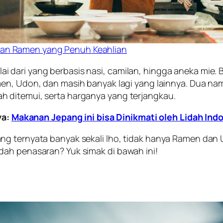
an Ramen yang Penuh Keahlian
 dari yang berbasis nasi, camilan, hingga aneka mie.
men, Udon, dan masih banyak lagi yang lainnya. Dua na
h ditemui, serta harganya yang terjangkau.
ya:
Makanan Jepang ini bisa Dinikmati oleh Lidah Indo
g ternyata banyak sekali lho, tidak hanya Ramen dan U
dah penasaran? Yuk simak di bawah ini!