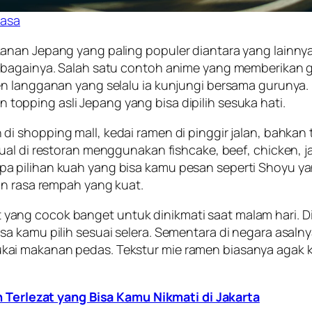
Rasa
nan Jepang yang paling populer diantara yang lainnya. 
sebagainya. Salah satu contoh anime yang memberikan
en langganan yang selalu ia kunjungi bersama guruny
an
topping
asli Jepang yang bisa dipilih sesuka hati.
 di
shopping
mall
, kedai ramen di pinggir jalan, bahkan
jual di restoran menggunakan
fishcake
,
beef
,
chicken
, 
 pilihan kuah yang bisa kamu pesan seperti Shoyu yan
an rasa rempah yang kuat.
ang cocok banget untuk dinikmati saat malam hari. D
 kamu pilih sesuai selera. Sementara di negara asalnya
i makanan pedas. Tekstur mie ramen biasanya agak ker
Terlezat yang Bisa Kamu Nikmati di Jakarta