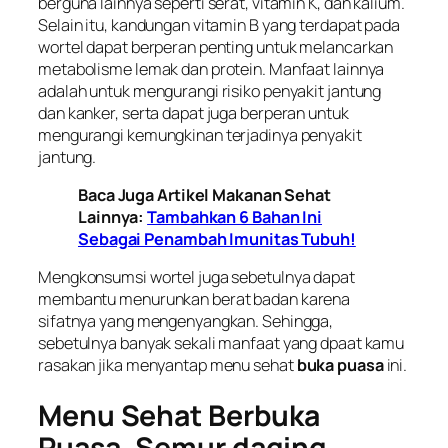
berguna lainnya seperti serat, vitamin K, dan kalium.
Selain itu, kandungan vitamin B yang terdapat pada
wortel dapat berperan penting untuk melancarkan
metabolisme lemak dan protein. Manfaat lainnya
adalah untuk mengurangi risiko penyakit jantung
dan kanker, serta dapat juga berperan untuk
mengurangi kemungkinan terjadinya penyakit
jantung.
Baca Juga Artikel Makanan Sehat
Lainnya:
Tambahkan 6 Bahan Ini
Sebagai Penambah Imunitas Tubuh!
Mengkonsumsi wortel juga sebetulnya dapat
membantu menurunkan berat badan karena
sifatnya yang mengenyangkan. Sehingga,
sebetulnya banyak sekali manfaat yang dpaat kamu
rasakan jika menyantap menu sehat
buka puasa
ini.
Menu Sehat Berbuka
Puasa,
Semur daging