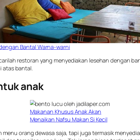
dengan Bantal Warna-warni
 carilah restoran yang menyediakan lesehan dengan bant
 atas bantal.
ntuk anak
Makanan Khusus Anak Akan
Menaikan Nafsu Makan Si Kecil
menu orang dewasa saja, tapi juga termasik menyediak