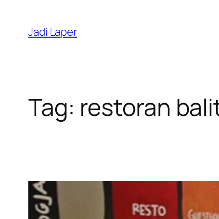
Skip
to
Jadi Laper
content
Tag:
restoran bali