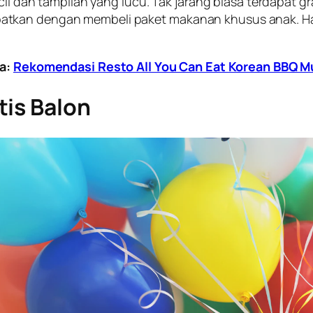
cil dan tampilan yang lucu. Tak jarang biasa terdapat g
atkan dengan membeli paket makanan khusus anak. Ha
ya:
Rekomendasi Resto All You Can Eat Korean BBQ Mu
tis Balon