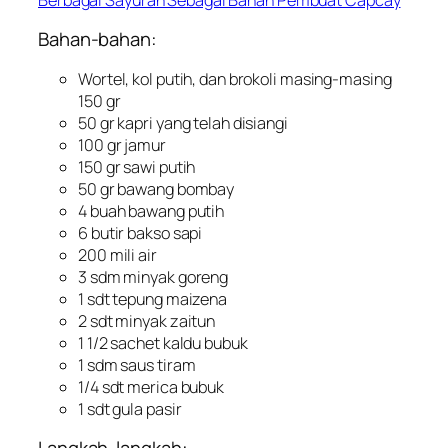
Bahan-bahan:
Wortel, kol putih, dan brokoli masing-masing
150 gr
50 gr kapri yang telah disiangi
100 gr jamur
150 gr sawi putih
50 gr bawang bombay
4 buah bawang putih
6 butir bakso sapi
200 mili air
3 sdm minyak goreng
1 sdt tepung maizena
2 sdt minyak zaitun
1 1/2
sachet
kaldu bubuk
1 sdm saus tiram
1/4 sdt merica bubuk
1 sdt gula pasir