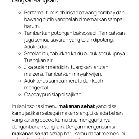
Langkah-langkah:
Pertama, tumislah irisan bawang bombay dan
bawang putih yang telah dimemarkan sampai
harum.
Tambahkan potongan bakso sapi. Tambahkan
juga semua sayuran yang telah dipotong.
Aduk-aduk.
Setelah itu, taburkan kaldu bubuk secukupnya.
Tuangkan air.
Jika sudah mendidih, tuangkan larutan
maizena. Tambahkan minyak wijen.
Aduk terus sampai merata dan kuah
mengental.
Capcay pun siap disajikan.
Itulah inspirasi menu
makanan sehat
yang bisa
kamu jadikan sebagai makan siang. Jika ada bahan
yang kurang cocok, kamu bisa menggantinya
dengan bahan yang lain. Dengan mengonsumsi
makanan sehat
setiap hari, kamu dapat memenuhi