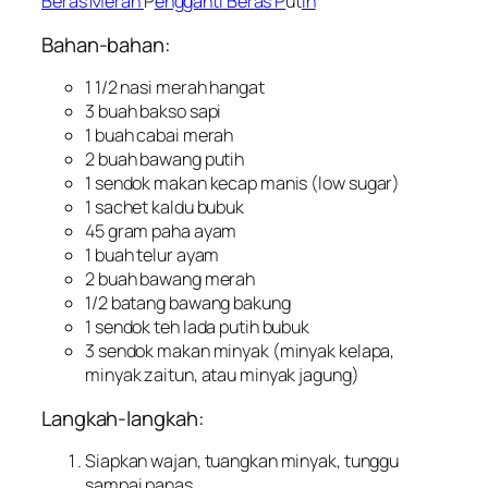
Beras Merah
P
engganti Beras P
ut
ih
Bahan-bahan:
1 1/2 nasi merah hangat
3 buah bakso sapi
1 buah cabai merah
2 buah bawang putih
1 sendok makan kecap manis (
low sugar
)
1
sachet
kaldu bubuk
45 gram paha ayam
1 buah telur ayam
2 buah bawang merah
1/2 batang bawang bakung
1 sendok teh lada putih bubuk
3 sendok makan minyak (minyak kelapa,
minyak zaitun, atau minyak jagung)
Langkah-langkah:
Siapkan wajan, tuangkan minyak, tunggu
sampai panas.