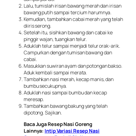
Lalu, tumislah irisan bawang merah dan irisan
bawang putih sampai tercium harumnya.
Kemudian, tambahkan cabai merah yang telah
diiris serong.
Setelah itu, sisihkan bawang dan cabai ke
pinggir wajan, tuangkan telur.
Aduklah telur sampai menjadi telur orak-arik.
Campurkan dengan tumisan bawang dan
cabai.
Masukkan suwiran ayam dan potongan bakso.
Aduk kembali sampai merata.
Tambahkan nasi merah, kecap manis, dan
bumbu secukupnya.
Aduklah nasi sampai bumbu dan kecap
meresap.
Tambahkan bawang bakung yang telah
dipotong. Sajikan.
Baca Juga Resep Nasi Goreng
Lainnya:
Intip Variasi Resep Nasi