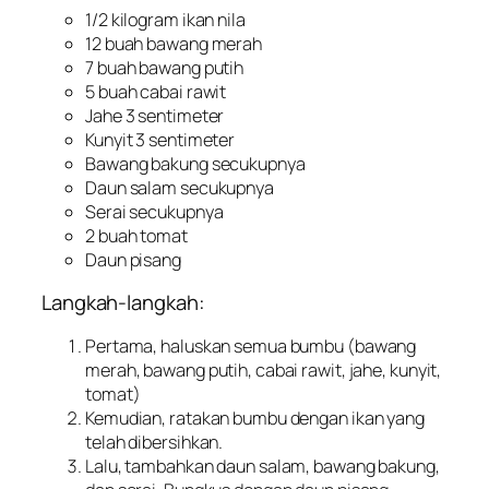
1/2 kilogram ikan nila
12 buah bawang merah
7 buah bawang putih
5 buah cabai rawit
Jahe 3 sentimeter
Kunyit 3 sentimeter
Bawang bakung secukupnya
Daun salam secukupnya
Serai secukupnya
2 buah tomat
Daun pisang
Langkah-langkah:
Pertama, haluskan semua bumbu (bawang
merah, bawang putih, cabai rawit, jahe, kunyit,
tomat)
Kemudian, ratakan bumbu dengan ikan yang
telah dibersihkan.
Lalu, tambahkan daun salam, bawang bakung,