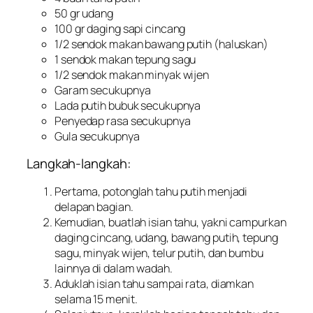
50 gr udang
100 gr daging sapi cincang
1/2 sendok makan bawang putih (haluskan)
1 sendok makan tepung sagu
1/2 sendok makan minyak wijen
Garam secukupnya
Lada putih bubuk secukupnya
Penyedap rasa secukupnya
Gula secukupnya
Langkah-langkah:
Pertama, potonglah tahu putih menjadi
delapan bagian.
Kemudian, buatlah isian tahu, yakni campurkan
daging cincang, udang, bawang putih, tepung
sagu, minyak wijen, telur putih, dan bumbu
lainnya di dalam wadah.
Aduklah isian tahu sampai rata, diamkan
selama 15 menit.