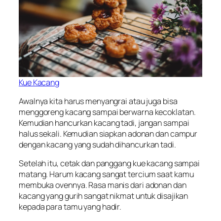
Kue Kacang
Awalnya kita harus menyangrai atau juga bisa
menggoreng kacang sampai berwarna kecoklatan.
Kemudian hancurkan kacang tadi, jangan sampai
halus sekali. Kemudian siapkan adonan dan campur
dengan kacang yang sudah dihancurkan tadi.
Setelah itu, cetak dan panggang kue kacang sampai
matang. Harum kacang sangat tercium saat kamu
membuka ovennya. Rasa manis dari adonan dan
kacang yang gurih sangat nikmat untuk disajikan
kepada para tamu yang hadir.