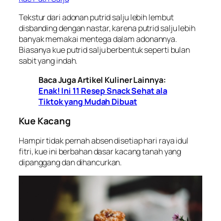
Tekstur dari adonan putrid salju lebih lembut
disbanding dengan nastar, karena putrid salju lebih
banyak memakai mentega dalam adonannya.
Biasanya kue putrid salju berbentuk seperti bulan
sabit yang indah.
Baca Juga Artikel Kuliner Lainnya:
Enak! Ini 11 Resep Snack Sehat ala
Tiktok yang Mudah Dibuat
Kue Kacang
Hampir tidak pernah absen disetiap hari raya idul
fitri, kue ini berbahan dasar kacang tanah yang
dipanggang dan dihancurkan.