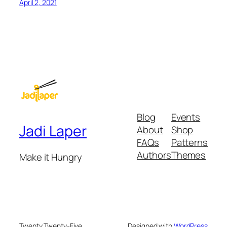
April 2, 2021
Blog
Events
Jadi Laper
About
Shop
FAQs
Patterns
Authors
Themes
Make it Hungry
Twenty Twenty-Five
Designed with
WordPress