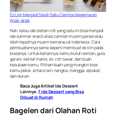
Es Lilin Menjadi Salah Satu Cemilan Kegemaran
Anak-anak
Nah, kalau ide olahan roti yang satu ini bisa menjadi
ide
summer snack
alias camilan musim panas atau
lebih tepatnya musim kemarau di Indonesia. Cara
pembuatannya sama seperti membuat es lilin pada
biasanya. Untuk bahannya, kamu butuh santan, gula,
garam, kental manis, air, roti tawar, dan buah
kesukaan kamu. Pilihan buah yang mungkin bisa
kamu pakai, antara lain, nangka, mangga, alpukat,
dan durian.
Baca Juga Artikel Ide Dessert
Lainnya:
7 Ide Dessert yang Bisa
Dibuat di Rumah
Bagelen dari Olahan Roti