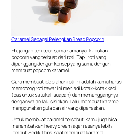
Caramel Sebagai Pelengkap Bread Popcorn
Eh, jangan terkecoh sama namanya. Ini bukan
popcorn yang terbuat dari roti. Tapi, roti yang
dipanggang dengan konsep yang sama dengan
membuat popcorn karamel.
Cara membuat ide olahan roti ini adalah kamu harus
memotong roti tawar ini menjadi kotak-kotak kecil
(pas untuk satu kali suapan) dan memanggangnya
dengan wajan lalu sisihkan. Lalu, membuat karamel
menggunakan gula dan air yang dipanaskan.
Untuk membuat caramel tersebut, kamu juga bisa
menambahkan
heavy cream
agar rasanya lebih
lembut. Sedikit tips, saat membuat karamel,