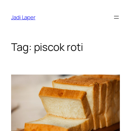
Skip
to
Jadi Laper
content
Tag:
piscok roti