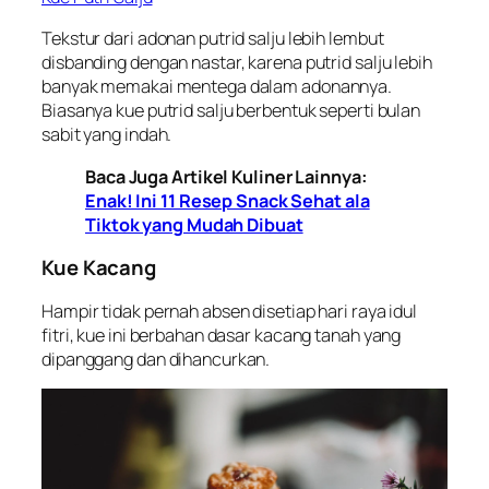
Tekstur dari adonan putrid salju lebih lembut
disbanding dengan nastar, karena putrid salju lebih
banyak memakai mentega dalam adonannya.
Biasanya kue putrid salju berbentuk seperti bulan
sabit yang indah.
Baca Juga Artikel Kuliner Lainnya:
Enak! Ini 11 Resep Snack Sehat ala
Tiktok yang Mudah Dibuat
Kue Kacang
Hampir tidak pernah absen disetiap hari raya idul
fitri, kue ini berbahan dasar kacang tanah yang
dipanggang dan dihancurkan.