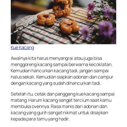
Kue Kacang
Awalnya kita harus menyangrai atau juga bisa
menggoreng kacang sampai berwarna kecoklatan.
Kemudian hancurkan kacang tadi, jangan sampai
halus sekali. Kemudian siapkan adonan dan campur
dengan kacang yang sudah dihancurkan tadi.
Setelah itu, cetak dan panggang kue kacang sampai
matang. Harum kacang sangat tercium saat kamu
membuka ovennya. Rasa manis dari adonan dan
kacang yang gurih sangat nikmat untuk disajikan
kepada para tamu yang hadir.