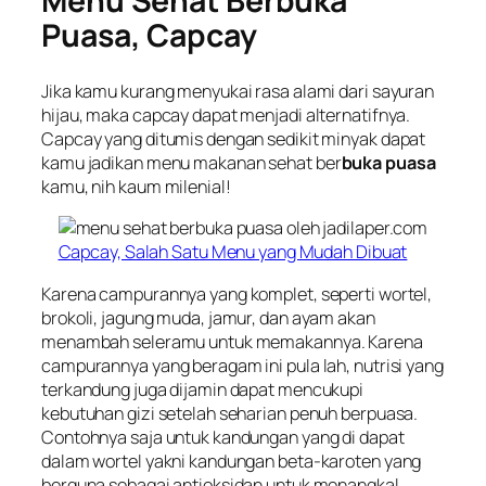
Menu Sehat Berbuka
Puasa, Capcay
Jika kamu kurang menyukai rasa alami dari sayuran
hijau, maka capcay dapat menjadi alternatifnya.
Capcay yang ditumis dengan sedikit minyak dapat
kamu jadikan menu makanan sehat ber
buka puasa
kamu, nih kaum milenial!
Capcay, Salah Satu Menu yang Mudah Dibuat
Karena campurannya yang komplet, seperti wortel,
brokoli, jagung muda, jamur, dan ayam akan
menambah seleramu untuk memakannya. Karena
campurannya yang beragam ini pula lah, nutrisi yang
terkandung juga dijamin dapat mencukupi
kebutuhan gizi setelah seharian penuh berpuasa.
Contohnya saja untuk kandungan yang di dapat
dalam wortel yakni kandungan beta-karoten yang
berguna sebagai antioksidan untuk menangkal