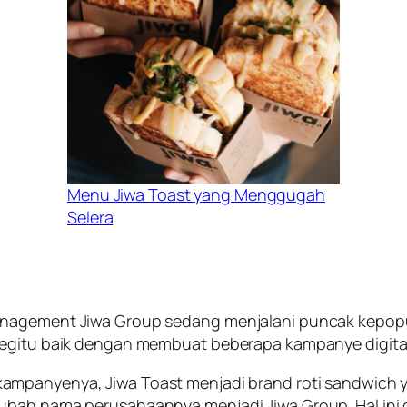
Menu Jiwa Toast yang Menggugah
Selera
anagement Jiwa Group sedang menjalani puncak kepopu
begitu baik dengan membuat beberapa kampanye digital 
ampanyenya, Jiwa Toast menjadi brand roti sandwich ya
ubah nama perusahaannya menjadi Jiwa Group. Hal ini