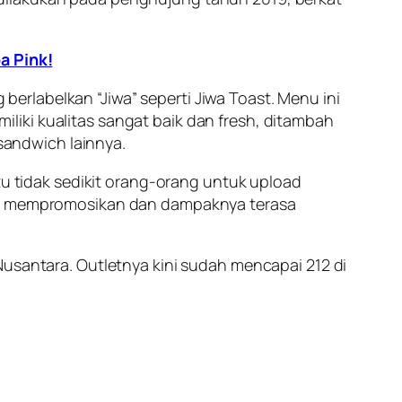
a Pink!
rlabelkan “Jiwa” seperti Jiwa Toast. Menu ini
iki kualitas sangat baik dan fresh, ditambah
andwich lainnya.
tu tidak sedikit orang-orang untuk
upload
ng mempromosikan dan dampaknya terasa
Nusantara. Outletnya kini sudah mencapai 212 di