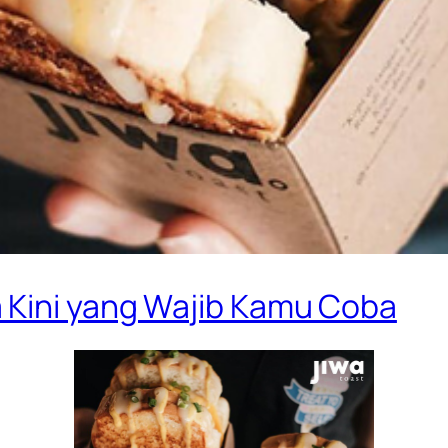
 Kini yang Wajib Kamu Coba