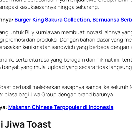
menapaki kesuksesannya hingga sekarang.
innya:
Burger King Sakura Collection, Bernuansa Serb
untuk Billy Kurniawan membuat inovasi lainnya yang be
i promosi dan produksi. Dengan bahan dasar yang memil
merasakan kenikmatan sandwich yang berbeda dengan s
narik, serta cita rasa yang beragam dan nikmat ini, ten
ah banyak yang mulai
upload
yang secara tidak langsu
 Toast berhasil melebarkan sayapnya sampai ke seluruh 
r biasa bagi Jiwa Group dengan brand barunya.
nya:
Makanan Chinese Terpopuler di Indonesia
 Jiwa Toast