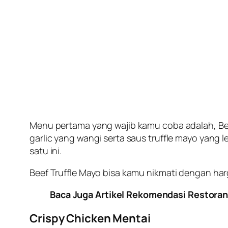
Menu pertama yang wajib kamu coba adalah, Bee
garlic yang wangi serta saus truffle mayo yang 
satu ini.
Beef Truffle Mayo bisa kamu nikmati dengan ha
Baca Juga Artikel Rekomendasi Restoran
Crispy Chicken Mentai