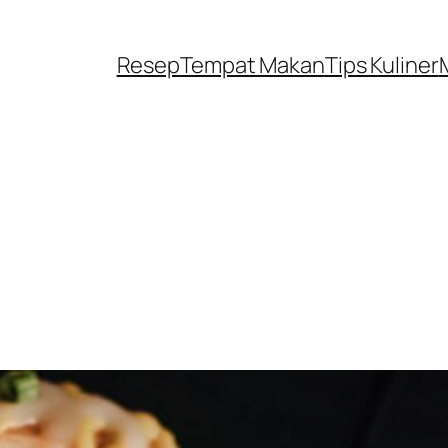
Resep
Tempat Makan
Tips Kuliner