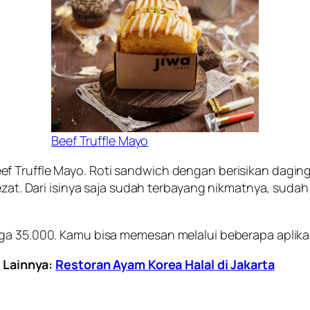
Beef Truffle Mayo
f Truffle Mayo. Roti sandwich dengan berisikan dagin
lezat. Dari isinya saja sudah terbayang nikmatnya, suda
rga 35.000. Kamu bisa memesan melalui beberapa aplika
 Lainnya:
Restoran Ayam Korea Halal di Jakarta