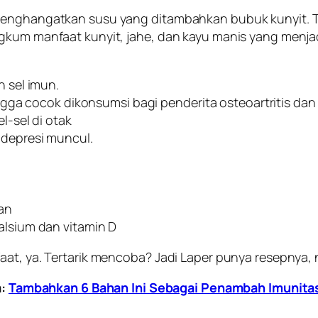
 menghangatkan susu yang ditambahkan bubuk kunyit. 
ngkum manfaat kunyit, jahe, dan kayu manis yang menja
 sel imun.
gga cocok dikonsumsi bagi penderita osteoartritis dan 
-sel di otak
depresi muncul.
an
lsium dan vitamin D
at, ya. Tertarik mencoba? Jadi Laper punya resepnya, n
a:
Tambahkan 6 Bahan Ini Sebagai Penambah Imunita