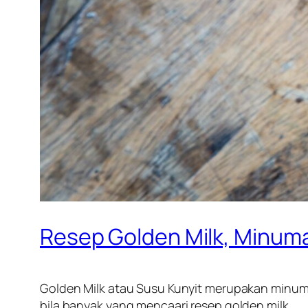
Resep Golden Milk, Minuma
Golden Milk atau Susu Kunyit merupakan minuman
bila banyak yang mencaari resep golden milk.