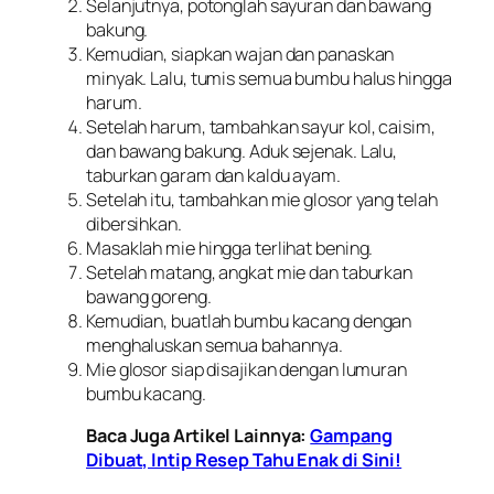
Selanjutnya, potonglah sayuran dan bawang
bakung.
Kemudian, siapkan wajan dan panaskan
minyak. Lalu, tumis semua bumbu halus hingga
harum.
Setelah harum, tambahkan sayur kol, caisim,
dan bawang bakung. Aduk sejenak. Lalu,
taburkan garam dan kaldu ayam.
Setelah itu, tambahkan mie glosor yang telah
dibersihkan.
Masaklah mie hingga terlihat bening.
Setelah matang, angkat mie dan taburkan
bawang goreng.
Kemudian, buatlah bumbu kacang dengan
menghaluskan semua bahannya.
Mie glosor siap disajikan dengan lumuran
bumbu kacang.
Baca Juga Artikel Lainnya:
Gampang
Dibuat, Intip Resep Tahu Enak di Sini!