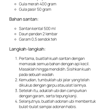
Gula merah 400 gram
Gula pasir 50 gram
Bahan santan:
Santan kental 500 ml
Daun pandan 2 lembar
Garam 0,5 sendok teh
Langkah-langkah:
Pertama, buatlah kuah santan dengan
memasak semua bahan dengan api kecil.
Masaklah hingga mendidih. Sisihkan kuah
pada sebuah wadah.
Kemudian, tumbuklah ubi jalar yang telah
dikukus dengan garpu atau alat lainnya.
Setelah itu, aduklah ubi dan campurkan
dengan garam, serta tepung kanji.
Selanjutnya, buatlah adonan ubi membentuk
bulat-bulat sampai adonan habis.