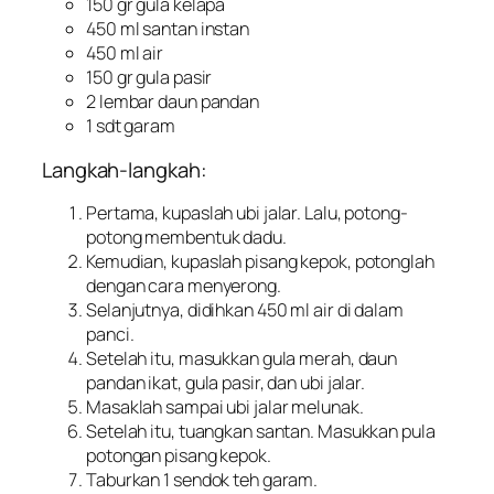
150 gr gula kelapa
450 ml santan instan
450 ml air
150 gr gula pasir
2 lembar daun pandan
1 sdt garam
Langkah-langkah:
Pertama, kupaslah ubi jalar. Lalu, potong-
potong membentuk dadu.
Kemudian, kupaslah pisang kepok, potonglah
dengan cara menyerong.
Selanjutnya, didihkan 450 ml air di dalam
panci.
Setelah itu, masukkan gula merah, daun
pandan ikat, gula pasir, dan ubi jalar.
Masaklah sampai ubi jalar melunak.
Setelah itu, tuangkan santan. Masukkan pula
potongan pisang kepok.
Taburkan 1 sendok teh garam.