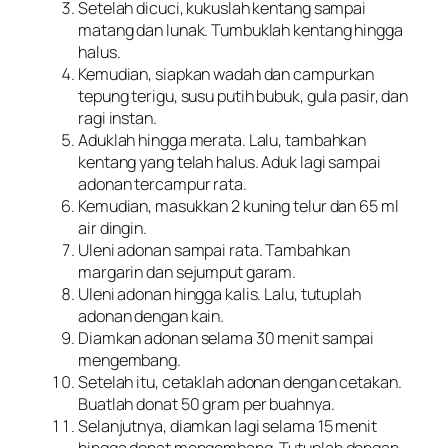
Setelah dicuci, kukuslah kentang sampai
matang dan lunak. Tumbuklah kentang hingga
halus.
Kemudian, siapkan wadah dan campurkan
tepung terigu, susu putih bubuk, gula pasir, dan
ragi instan.
Aduklah hingga merata. Lalu, tambahkan
kentang yang telah halus. Aduk lagi sampai
adonan tercampur rata.
Kemudian, masukkan 2 kuning telur dan 65 ml
air dingin.
Uleni adonan sampai rata. Tambahkan
margarin dan sejumput garam.
Uleni adonan hingga kalis. Lalu, tutuplah
adonan dengan kain.
Diamkan adonan selama 30 menit sampai
mengembang.
Setelah itu, cetaklah adonan dengan cetakan.
Buatlah donat 50 gram per buahnya.
Selanjutnya, diamkan lagi selama 15 menit
hingga donat mengembang. Tutuplah dengan