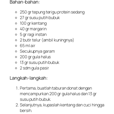
Bahan-bahan:
250 gr tepung terigu protein sedang
27 gr susu putih bubuk
100 gr kentang
40 gr margarin
5 gr ragi instan
2 butir telur (ambil kuningnya)
65 ml air
Secukupnya garam
200 gr gula halus
13 gr susu putih bubuk
2 sdm gula pasir
Langkah-langkah:
Pertama, buatlah taburan donat dengan
mencampurkan 200 gr gula halus dan 13 gr
susu putih bubuk.
Selanjutnya, kupaslah kentang dan cuci hingga
bersih.