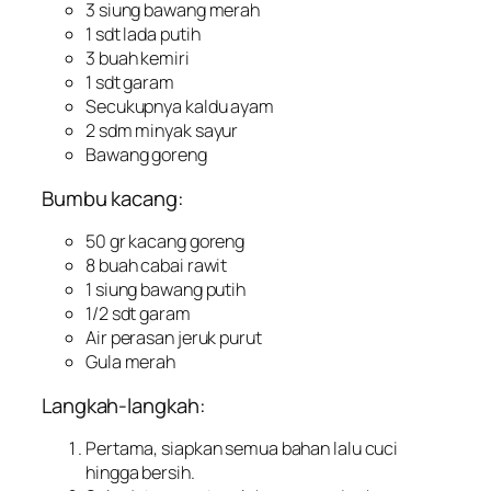
3 siung bawang merah
1 sdt lada putih
3 buah kemiri
1 sdt garam
Secukupnya kaldu ayam
2 sdm minyak sayur
Bawang goreng
Bumbu kacang:
50 gr kacang goreng
8 buah cabai rawit
1 siung bawang putih
1/2 sdt garam
Air perasan jeruk purut
Gula merah
Langkah-langkah:
Pertama, siapkan semua bahan lalu cuci
hingga bersih.