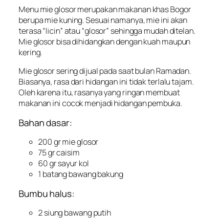
Menu mie glosor merupakan makanan khas Bogor
berupa mie kuning. Sesuai namanya, mie ini akan
terasa “licin” atau “glosor” sehingga mudah ditelan.
Mie glosor bisa dihidangkan dengan kuah maupun
kering.
Mie glosor sering dijual pada saat bulan Ramadan.
Biasanya, rasa dari hidangan ini tidak terlalu tajam.
Oleh karena itu, rasanya yang ringan membuat
makanan ini cocok menjadi hidangan pembuka.
Bahan dasar:
200 gr mie glosor
75 gr caisim
60 gr sayur kol
1 batang bawang bakung
Bumbu halus:
2 siung bawang putih