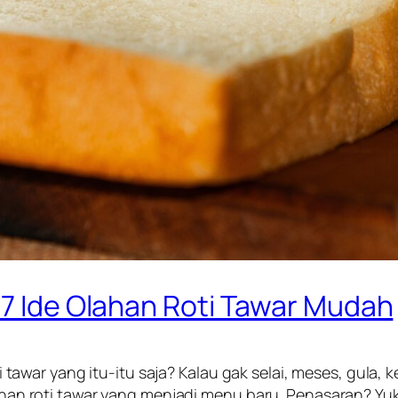
 7 Ide Olahan Roti Tawar Mudah
r yang itu-itu saja? Kalau gak selai, meses, gula, keju
lahan roti tawar yang menjadi menu baru. Penasaran? Yuk