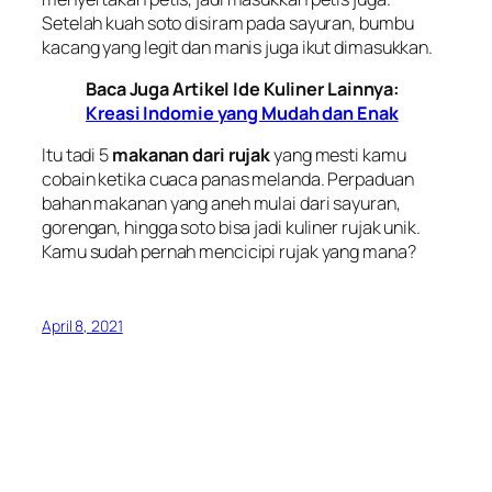
Setelah kuah soto disiram pada sayuran, bumbu
kacang yang legit dan manis juga ikut dimasukkan.
Baca Juga Artikel Ide Kuliner Lainnya:
Kreasi Indomie yang Mudah dan Enak
Itu tadi 5
makanan dari rujak
yang mesti kamu
cobain ketika cuaca panas melanda. Perpaduan
bahan makanan yang aneh mulai dari sayuran,
gorengan, hingga soto bisa jadi kuliner rujak unik.
Kamu sudah pernah mencicipi rujak yang mana?
April 8, 2021