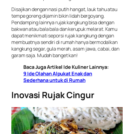
Disajikan dengan nasi putih hangat, lauk tahu atau
tempe goreng dijamin bikin lidah bergoyang.
Pendamping lainnya rujak kangkung bisa dengan
bakwan atau bala bala dan kerupuk melarat. Kamu
dapat menikmati seporsi rujak kangkung dengan
membuatnya sendiri di rumah hanya bermodalkan
kangkung segar, gula merah, asam jawa, cabai, dan
garam saja. Mudah banget kan!
Baca Juga Artikel Ide Kuliner Lainnya:
9 Ide Olahan Alpukat Enak dan
Sederhana untuk di Rumah
Inovasi Rujak
Cingur