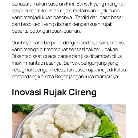
penasaran akan baso unik ini. Banyak yang mengira
baso ini memiliki isian rujak, melainkan rujak buah
yang menjadi kuah basonya. Terdiri dari baso besar
dan baso kecil yang disiram dengan kuah rujak
beserta potongan buah buahan.
Gurihnya baso berpadu dengan pedas, asam, manis
yang menggigit membuat sensasi tak terlupakan.
Disantap saat cuaca panas dan jika ditambah pilus
makin mantap rasanya. Banyak pengunjung yang
ketagihan dengan kelezatan baso rujak ini, jadi kalau
bertandang ke kota Bogor jangan lupa mampir ya!
Inovasi Rujak
Cireng