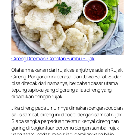
Cireng Ditemani Cocolan Bumbu Rujak
Olahan makanan dari rujak selanjutnya adalah Rujak
Cireng. Panganan ini berasal dari Jawa Barat. Sudah
bisa ditebak dari namanya, berbahan dasar utama
tepung tapioka yang digoreng alias cireng yang
dipadukan dengan rujak.
Jika cireng pada umumnya dimakan dengan cocolan
saus sambal, cireng ini dicocol dengan sambal rujak.
Siapa sangka perpaduan tekstur kenyal cireng nan
garing di bagian luar bertemu dengan sambal rujak
yang asam, pedas, manis jadi camilan yang bikin