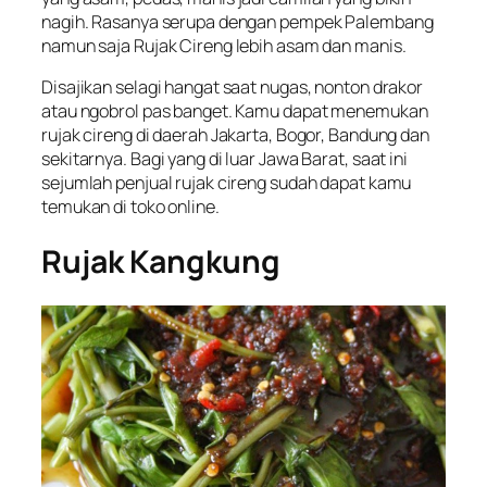
nagih. Rasanya serupa dengan pempek Palembang
namun saja Rujak Cireng lebih asam dan manis.
Disajikan selagi hangat saat nugas, nonton drakor
atau ngobrol pas banget. Kamu dapat menemukan
rujak cireng di daerah Jakarta, Bogor, Bandung dan
sekitarnya. Bagi yang di luar Jawa Barat, saat ini
sejumlah penjual rujak cireng sudah dapat kamu
temukan di toko online.
Rujak Kangkung