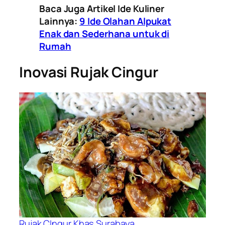
Baca Juga Artikel Ide Kuliner
Lainnya:
9 Ide Olahan Alpukat
Enak dan Sederhana untuk di
Rumah
Inovasi Rujak
Cingur
Rujak CIngur Khas Surabaya