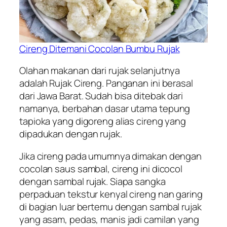
Cireng Ditemani Cocolan Bumbu Rujak
Olahan makanan dari rujak selanjutnya
adalah Rujak Cireng. Panganan ini berasal
dari Jawa Barat. Sudah bisa ditebak dari
namanya, berbahan dasar utama tepung
tapioka yang digoreng alias cireng yang
dipadukan dengan rujak.
Jika cireng pada umumnya dimakan dengan
cocolan saus sambal, cireng ini dicocol
dengan sambal rujak. Siapa sangka
perpaduan tekstur kenyal cireng nan garing
di bagian luar bertemu dengan sambal rujak
yang asam, pedas, manis jadi camilan yang