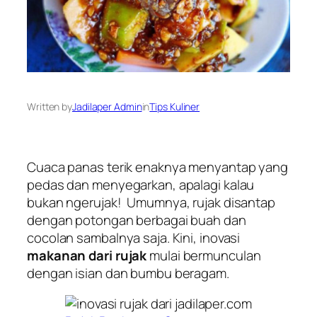
Written by
Jadilaper Admin
in
Tips Kuliner
Cuaca panas terik enaknya menyantap yang
pedas dan menyegarkan, apalagi kalau
bukan ngerujak! Umumnya, rujak disantap
dengan potongan berbagai buah dan
cocolan sambalnya saja. Kini, inovasi
makanan dari rujak
mulai bermunculan
dengan isian dan bumbu beragam.