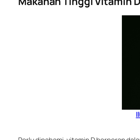
Makanan Tinggi Vitamin D
I
Perlu dipahami, vitamin D berperan dal