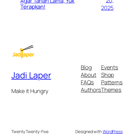
20,
Agar Tahan Lama, Yuk
Terapkan!
2025
Blog
Events
Jadi Laper
About
Shop
FAQs
Patterns
Authors
Themes
Make it Hungry
Twenty Twenty-Five
Designed with
WordPress