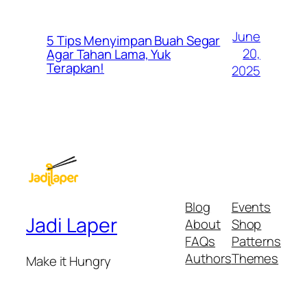
June
5 Tips Menyimpan Buah Segar
20,
Agar Tahan Lama, Yuk
Terapkan!
2025
Blog
Events
Jadi Laper
About
Shop
FAQs
Patterns
Authors
Themes
Make it Hungry