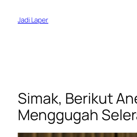
Skip
to
Jadi Laper
content
Simak, Berikut An
Menggugah Seler