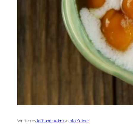
Written by
Jadilaper Admin
in
Info Kuliner