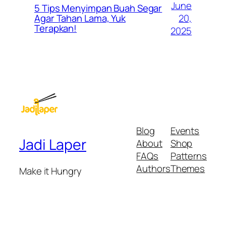
June
5 Tips Menyimpan Buah Segar
20,
Agar Tahan Lama, Yuk
Terapkan!
2025
Blog
Events
Jadi Laper
About
Shop
FAQs
Patterns
Authors
Themes
Make it Hungry