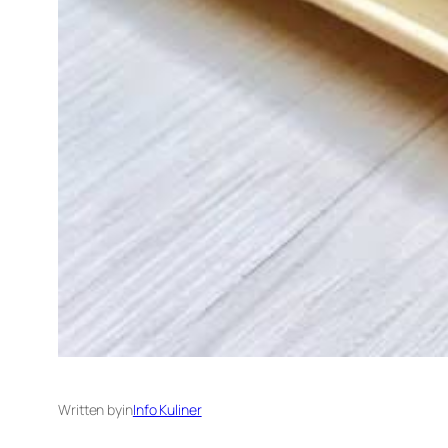
Written by
in
Info Kuliner