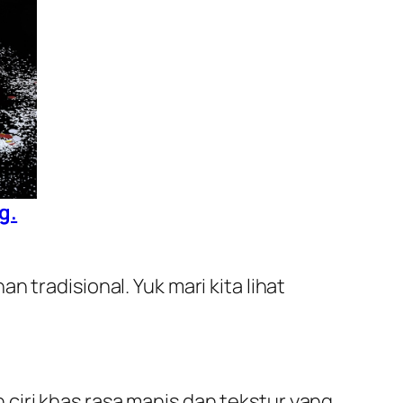
g.
nan tradisional. Yuk mari kita lihat
an ciri khas rasa manis dan tekstur yang