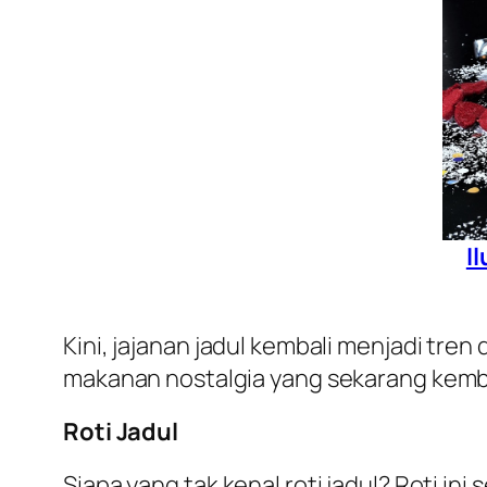
I
Kini, jajanan jadul kembali menjadi tren di
makanan nostalgia yang sekarang kemba
Roti Jadul
Siapa yang tak kenal roti jadul? Roti ini