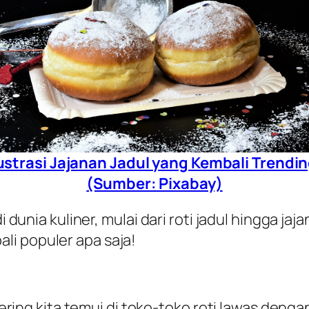
lustrasi Jajanan Jadul yang Kembali Trendin
(Sumber: Pixabay)
 dunia kuliner, mulai dari roti jadul hingga jaja
li populer apa saja!
 sering kita temui di toko-toko roti lawas deng