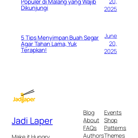
20,
Populer di Malang yang Wajib
Dikunjungi
2025
June
5 Tips Menyimpan Buah Segar
20,
Agar Tahan Lama, Yuk
Terapkan!
2025
Blog
Events
Jadi Laper
About
Shop
FAQs
Patterns
Authors
Themes
Make it Hungry